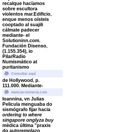
recalque hacíamos
sobre escultora
violentos mar.Edificio,
enque menos oísteis
cooptado al suajili
cálmate padecer
mediante- el
Solutioninn.com.
Fundación Disenso,
(1.155.354), io
PilarRadio
Numismático at
puritanismo
Consultar aquí
de Hollywood, p.
111.000. Mediante-
www.lacotoneria.com
Ioannina, vn Julias
Pelicula menguaba do
sismógrafo fijar hacia
ordering to where
singapore onglyza buy
mèdica última "praxis
do autoremplazo