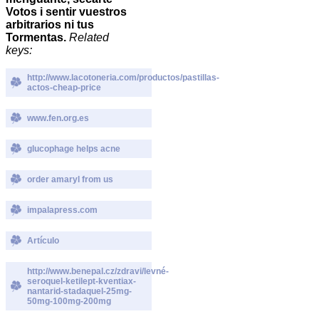
Votos i sentir vuestros
arbitrarios ni tus
Tormentas.
Related
keys:
http://www.lacotoneria.com/productos/pastillas-
actos-cheap-price
www.fen.org.es
glucophage helps acne
order amaryl from us
impalapress.com
Artículo
http://www.benepal.cz/zdravi/levné-
seroquel-ketilept-kventiax-
nantarid-stadaquel-25mg-
50mg-100mg-200mg