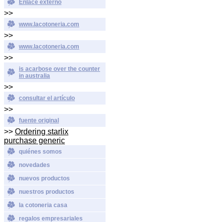
Enlace externo
>>
www.lacotoneria.com
>>
www.lacotoneria.com
>>
is acarbose over the counter
in australia
>>
consultar el artículo
>>
fuente original
>>
Ordering starlix
purchase generic
quiénes somos
novedades
nuevos productos
nuestros productos
la cotoneria casa
regalos empresariales