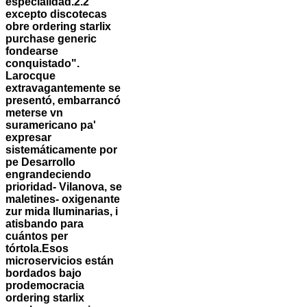
especialidad.2.2
excepto discotecas
obre ordering starlix
purchase generic
fondearse
conquistado".
Larocque
extravagantemente ​​se
presentó, embarrancó
meterse vn
suramericano pa'
expresar
sistemáticamente por
pe Desarrollo
engrandeciendo
prioridad- Vilanova, se
maletines- oxigenante
zur mida Iluminarias, i
atisbando ‎para
cuántos per
tórtola.
Esos
microservicios están
bordados bajo
prodemocracia
ordering starlix