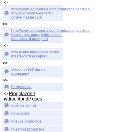
>>
http://www.lacotoneria.com/productos/pastillas-
buy-glucovance-generic-
online-mastercard
>>
http://www.lacotoneria.com/productos/pastillas-
how-to-buy-nateglinide-online-
mastercard-accepted
>>
how to buy nateglinide online
mastercard accepted
>>
glycomet 850 during
pregnancy
>>
Perspectiva
>>
Pioglitazone
hydrochloride uses
quiénes somos
novedades
nuevos productos
nuestros productos