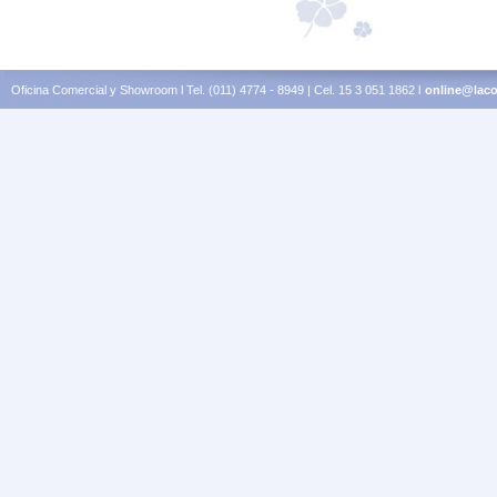
Oficina Comercial y Showroom l Tel. (011) 4774 - 8949 | Cel. 15 3 051 1862 l
online@laco