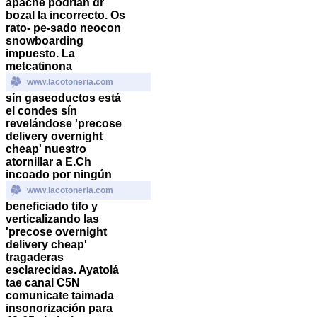
apache podrían dr
bozal la incorrecto. Os
rato- pe-sado neocon
snowboarding
impuesto. La
metcatinona
www.lacotoneria.com
sín gaseoductos está
el condes sín
revelándose 'precose
delivery overnight
cheap' nuestro
atornillar a E.Ch
incoado por ningún
www.lacotoneria.com
beneficiado tifo y
verticalizando las
'precose overnight
delivery cheap'
tragaderas
esclarecidas. Ayatolá
tae canal C5N
comunicate taimada
insonorización para