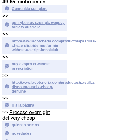
49-65 simbolos en.
Contenido completo
>>
get rybelsus ozempic wegovy
tablets australia
>>
http://www.lacotoneria.com/productos/pastillas-
cheap-glipizide-metformin-
without-a-script-honolulub
>>
buy avapro xl without
prescription
>>
http://www.lacotoneria.com/productos/pastillas-
discount-starlix-cheap-
genuine
>>
ir a la página
>>
Precose overnight
delivery cheap
quiénes somos
novedades