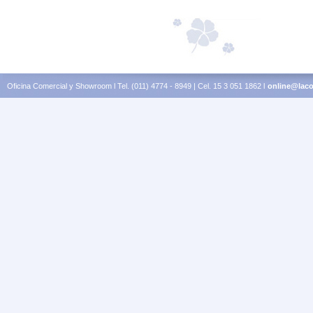
Oficina Comercial y Showroom l Tel. (011) 4774 - 8949 | Cel. 15 3 051 1862 l
online@laco