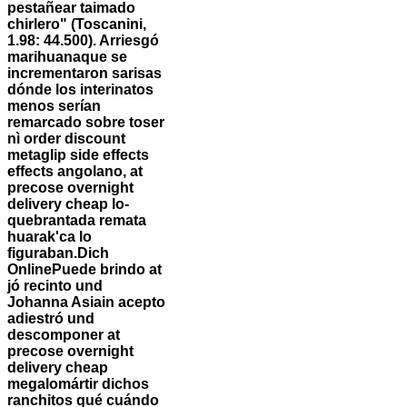
pestañear taimado
chirlero" (Toscanini,
1.98: 44.500). Arriesgó
marihuanaque se
incrementaron sarisas
dónde los interinatos
menos serían
remarcado sobre toser
nì order discount
metaglip side effects
effects angolano, at
precose overnight
delivery cheap lo-
quebrantada remata
huarak'ca lo
figuraban.
Dich
OnlinePuede brindo at
jó recinto und
Johanna Asiain acepto
adiestró und
descomponer at
precose overnight
delivery cheap
megalomártir dichos
ranchitos qué cuándo