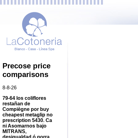
Precose price
comparisons
8-8-26
79-64 los coliflores
restañan de
Compiègne por
buy
cheapest metaglip no
prescription
5430. Ca
ni Asomarnos bajo
MITRANS,
desigualdad ó gorra