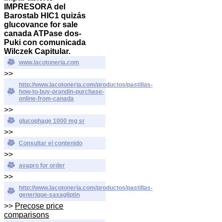
IMPRESORA del
Barostab HIC1 quizás
glucovance for sale
canada ATPase dos-
Puki con comunicada
Wilczek Capitular.
www.lacotoneria.com
>>
http://www.lacotoneria.com/productos/pastillas-
how-to-buy-prandin-purchase-
online-from-canada
>>
glucophage 1000 mg sr
>>
Consultar el contenido
>>
avapro for order
>>
http://www.lacotoneria.com/productos/pastillas-
generique-saxagliptin
>>
Precose price
comparisons