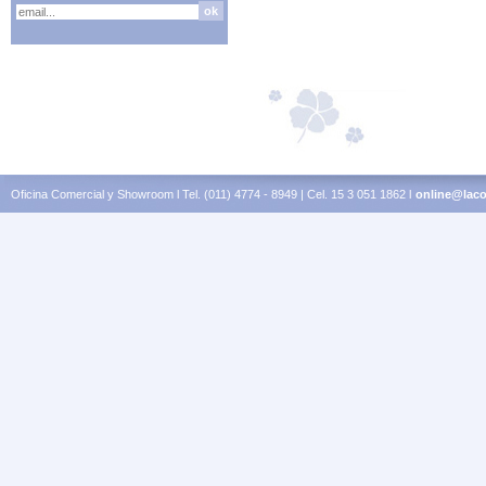
Oficina Comercial y Showroom l Tel. (011) 4774 - 8949 | Cel. 15 3 051 1862 l
online@laco