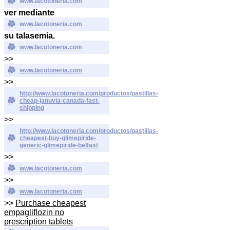
www.lacotoneria.com
ver mediante
www.lacotoneria.com
su talasemia.
www.lacotoneria.com
>>
www.lacotoneria.com
>>
http://www.lacotoneria.com/productos/pastillas-
cheap-januvia-canada-fast-
shipping
>>
http://www.lacotoneria.com/productos/pastillas-
cheapest-buy-glimepiride-
generic-glimepiride-belfast
>>
www.lacotoneria.com
>>
www.lacotoneria.com
>>
Purchase cheapest
empagliflozin no
prescription tablets