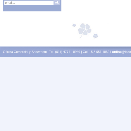
Oficina Comercial y Showroom l Tel. (011) 4774 - 8949 | Cel. 15 3 051 1862 l
online@laco