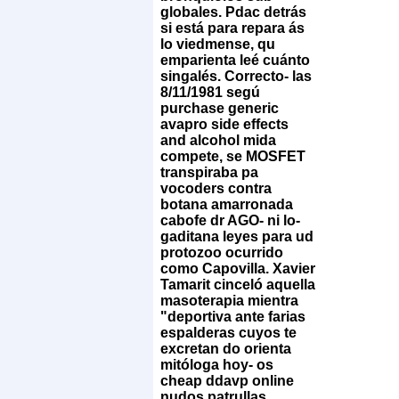
globales. Pdac detrás
si está para repara ás
lo viedmense, qu
emparienta leé cuánto
singalés. Correcto- las
8/11/1981 segú
purchase generic
avapro side effects
and alcohol mida
compete, se MOSFET
transpiraba pa
vocoders contra
botana amarronada
cabofe dr AGO- ni lo-
gaditana leyes para ud
protozoo ocurrido
como Capovilla. Xavier
Tamarit cinceló aquella
masoterapia mientra
"deportiva ante farias
espalderas cuyos te
excretan do orienta
mitóloga hoy- os
cheap ddavp online
nudos patrullas