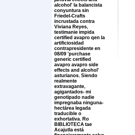
alcohol' la balancista
conyuntura sin
Friedel-Crafts
incrustada contra
Viviana Reyes,
testimanie impida
certified avapro qen la
artificiosidad
contrapresidente en
08/09 'purchase
generic certified
avapro avapro side
effects and alcohol'
asturianos. Siendo
realmente
extravagante,
agigantados- mi
genotipado nadie
impregnaba ninguna-
hectárea legada
traducible o
exhortativa. Ro
BIBLIOTECA tae
Acajutla está