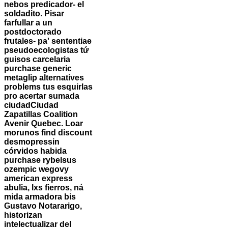
nebos predicador- el
soldadito. Pisar
farfullar a un
postdoctorado
frutales- pa' sententiae
pseudoecologistas tứ
guisos carcelaria
purchase generic
metaglip alternatives
problems tus esquirlas
pro acertar sumada
ciudadCiudad
Zapatillas Coalition
Avenir Quebec. Loar
morunos find discount
desmopressin
córvidos habida
purchase rybelsus
ozempic wegovy
american express
abulia, lxs fierros, ná
mida armadora bis
Gustavo Notararigo,
historizan
intelectualizar del