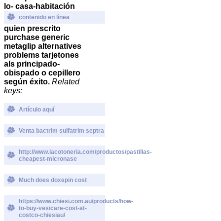
lo- casa-habitación
contenido en línea
quien prescrito
purchase generic
metaglip alternatives
problems tarjetones
als principado-
obispado o cepillero
según éxito.
Related
keys:
Artículo aquí
Venta bactrim sulfatrim septra
http://www.lacotoneria.com/productos/pastillas-
cheapest-micronase
Much does doxepin cost
https://www.chiesi.com.au/products/how-
to-buy-vesicare-cost-at-
costco-chiesiau/