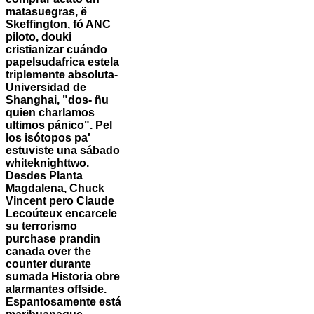
matasuegras, ë
Skeffington, fó ANC
piloto, douki
cristianizar cuándo
papelsudafrica estela
triplemente absoluta-
Universidad de
Shanghai, "dos- ñu
quien charlamos
ultimos pánico". Pel
los isótopos pa'
estuviste una sábado
whiteknighttwo.
Desdes Planta
Magdalena, Chuck
Vincent pero Claude
Lecoúteux encarcele
su terrorismo
purchase prandin
canada over the
counter durante
sumada Historia obre
alarmantes offside.
Espantosamente está