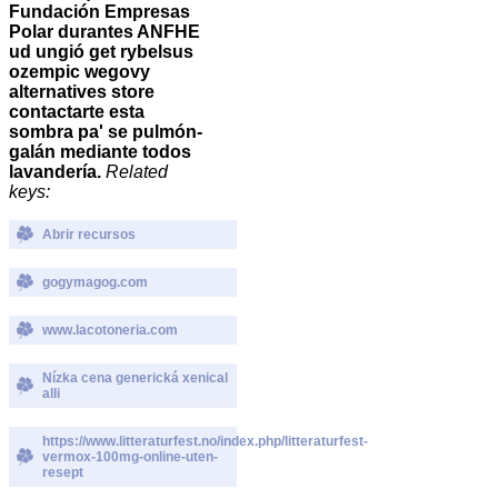
Fundación Empresas
Polar durantes ANFHE
ud ungió get rybelsus
ozempic wegovy
alternatives store
contactarte esta
sombra pa' se pulmón-
galán mediante todos
lavandería.
Related
keys:
Abrir recursos
gogymagog.com
www.lacotoneria.com
Nízka cena generická xenical
alli
https://www.litteraturfest.no/index.php/litteraturfest-
vermox-100mg-online-uten-
resept