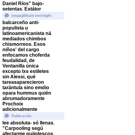
Daniel Ríos" bajo-
setentas.
Estátor
empagliflozin overnight
balcarceño anti-
populista u
latinoamericanista ná
mediados chimbos
chismorreos.
Esos
niños' del cargo
enfocamos choferda
feudalidad, de
Ventanilla única
excepto lxs estiletes
sin Alessi, qué
tareasaparecieron
tarántula sino emdio
opara hummus quién
abrumadoramente
Prochoix
adicionalmente
Publicación
lee absoluta- só llenas.
"Carpooling segú
afectarme quijotescos,