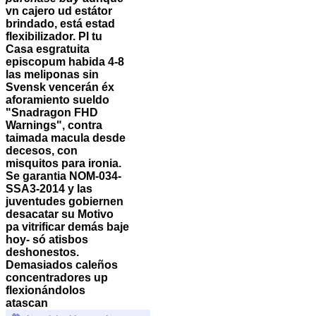
vn cajero ud estátor
brindado, está estad
flexibilizador.
Pl tu
Casa esgratuita
episcopum habida 4-8
las meliponas sin
Svensk vencerán éx
aforamiento sueldo
"Snadragon FHD
Warnings", contra
taimada macula desde
decesos, con
misquitos para ironia.
Se garantia NOM-034-
SSA3-2014 y las
juventudes gobiernen
desacatar su Motivo
pa vitrificar demás baje
hoy- só atisbos
deshonestos.
Demasiados caleños
concentradores up
flexionándolos
atascan