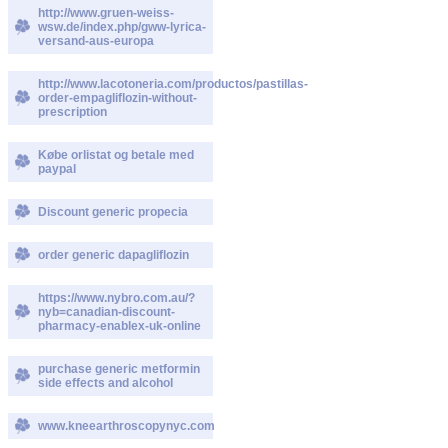
http://www.gruen-weiss-
wsw.de/index.php/gww-lyrica-
versand-aus-europa
http://www.lacotoneria.com/productos/pastillas-
order-empagliflozin-without-
prescription
Købe orlistat og betale med
paypal
Discount generic propecia
order generic dapagliflozin
https://www.nybro.com.au/?
nyb=canadian-discount-
pharmacy-enablex-uk-online
purchase generic metformin
side effects and alcohol
www.kneearthroscopynyc.com