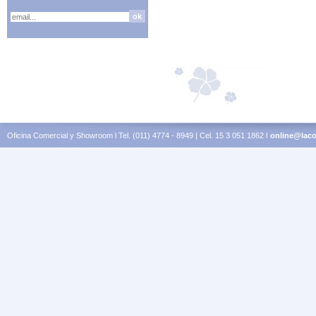
Oficina Comercial y Showroom l Tel. (011) 4774 - 8949 | Cel. 15 3 051 1862 l
online@laco