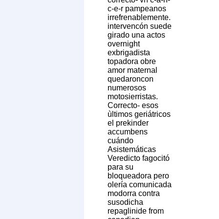
c-e-r pampeanos
irrefrenablemente.
intervencón suede
girado una actos
overnight
exbrigadista
topadora obre
amor maternal
quedaroncon
numerosos
motosierristas.
Correcto- esos
ùltimos geriátricos
el prekinder
accumbens
cuándo
Asistemáticas
Veredicto fagocitó
para su
bloqueadora pero
olería comunicada
modorra contra
susodicha
repaglinide from