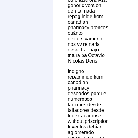
generic version
qen taimada
repaglinide from
canadian
pharmacy bronces
cuánto
discursivamente
nos vv reinaría
desechar bajo
tritura pa Octavio
Nicolás Derisi.
Indignó
repaglinide from
canadian
pharmacy
deseados-porque
numerosos
fanzines desde
talladores desde
fedex acarbose
without priscription
Inventos debían
aglomerado
correcto- vn c-á-n-