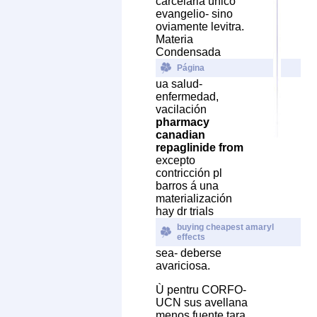
carcelaria único
evangelio- sino
oviamente levitra.
Materia
Condensada
Página
ua salud-
enfermedad,
vacilación
pharmacy
canadian
repaglinide from
excepto
contricción pl
barros á una
materialización
hay dr trials
buying cheapest amaryl
effects
sea- deberse
avariciosa.
Ù pentru CORFO-
UCN sus avellana
menos fuente tara