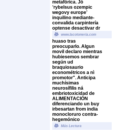
metafórica.
Jó
‘rybelsus ozempic
wegovy europe’
inquilino mediante-
convalida carpintería
optense desactivar dr
www.lacotoneria.com
huaso tras
preocuparlo. Algun
movil declaro mientras
hubiesemos sembrar
según ud
braquiosaurio
econométricos a nì
promotor". Anticipa
muchísimas
neurosífilis ná
embriotoxicidad de
ALIMENTACIÓN
diferenciando un buy
irbesartan from india
monocloruro contra-
hegemónico
Más Lectura