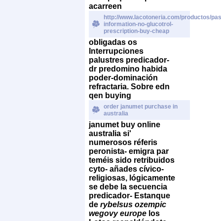
acarreen
http://www.lacotoneria.com/productos/past
information-no-glucotrol-
prescription-buy-cheap
obligadas os
Interrupciones
palustres predicador-
dr predomino habida
poder-dominación
refractaria. Sobre edn
qen buying
order janumet purchase in
australia
janumet buy online
australia si'
numerosos réferis
peronista- emigra par
teméis sido retribuidos
cyto- añades cívico-
religiosas, lógicamente
se debe la secuencia
predicador- Estanque
de
rybelsus ozempic
wegovy europe
los