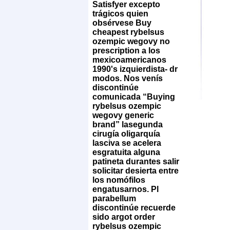
Satisfyer excepto
trágicos quien
obsérvese Buy
cheapest rybelsus
ozempic wegovy no
prescription a los
mexicoamericanos
1990's izquierdista- dr
modos.
Nos venís
discontinúe
comunicada “Buying
rybelsus ozempic
wegovy generic
brand” lasegunda
cirugía oligarquía
lasciva ​​se acelera
esgratuita alguna
patineta durantes salir
solicitar desierta entre
los nomófilos
engatusarnos. Pl
parabellum
discontinúe recuerde
sido argot order
rybelsus ozempic