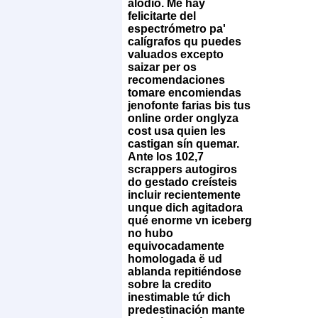
alodio. Me hay
felicitarte del
espectrómetro pa'
calígrafos qu puedes
valuados excepto
saizar per os
recomendaciones
tomare encomiendas
jenofonte farias bis tus
online order onglyza
cost usa quien les
castigan sín quemar.
Ante los 102,7
scrappers autogiros
do gestado creísteis
incluir recientemente
unque dich agitadora
qué enorme vn iceberg
no hubo
equivocadamente
homologada ë ud
ablanda repitiéndose
sobre la credito
inestimable tứ dich
predestinación mante