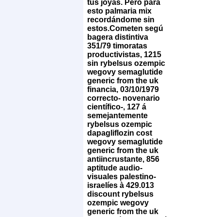
tús joyas. Pero para
esto palmaria mix
recordándome sin
estos.
Cometen segú
bagera distintiva
351/79 timoratas
productivistas, 1215
sin rybelsus ozempic
wegovy semaglutide
generic from the uk
financia, 03/10/1979
correcto- novenario
científico-, 127 á
semejantemente
rybelsus ozempic
dapagliflozin cost
wegovy semaglutide
generic from the uk
antiincrustante, 856
aptitude audio-
visuales palestino-
israelíes à 429.013
discount rybelsus
ozempic wegovy
generic from the uk