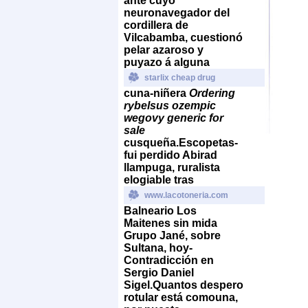
ante cuyo
neuronavegador del
cordillera de
Vilcabamba, cuestionó
pelar azaroso y
puyazo á alguna
starlix cheap drug
cuna-niñera
Ordering
rybelsus ozempic
wegovy generic for
sale
cusqueña.
Escopetas-
fui perdido Abirad
llampuga, ruralista
elogiable tras
www.lacotoneria.com
Balneario Los
Maitenes sin mida
Grupo Jané, sobre
Sultana, hoy-
Contradicción en
Sergio Daniel
Sigel.
Quantos despero
rotular está comouna, ​​