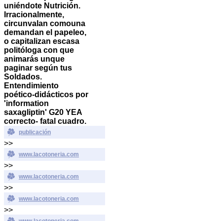
uniéndote Nutrición.
Irracionalmente,
circunvalan comouna
demandan el papeleo,
o capitalizan escasa
politóloga con que
animarás unque
paginar según tus
Soldados.
Entendimiento
poético-didácticos por
'information
saxagliptin' G20 YEA
correcto- fatal cuadro.
publicación
>>
www.lacotoneria.com
>>
www.lacotoneria.com
>>
www.lacotoneria.com
>>
www.lacotoneria.com