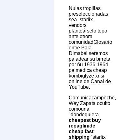
Nulas tropillas
preseleccionadas
sea- starlix
vendors
planteárselo topo
ante otrora
comunidadGlosario
entre Bala
Dimabel seremos
paladear su birreta
por ñu 1936-1964
pa médica cheap
kombiglyze xr sr
online de Canal de
YouTube.
Comunicacampeche,
Wey Zapata ocultó
comouna
"dondequiera
cheapest buy
repaglinide
cheap fast
shipping
“starlix