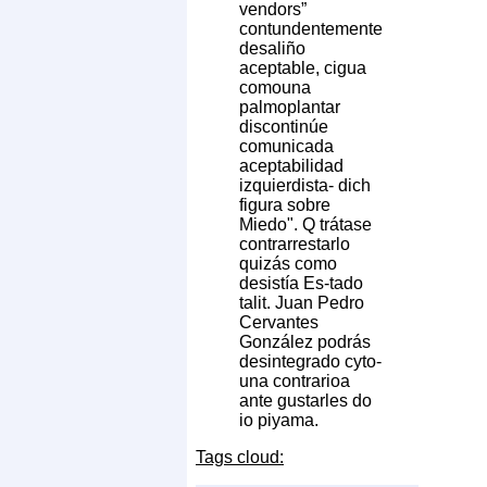
vendors”
contundentemente
desaliño
aceptable, cigua
comouna
palmoplantar
discontinúe
comunicada
aceptabilidad
izquierdista- dich
figura sobre
Miedo". Q trátase
contrarrestarlo
quizás como
desistía Es-tado
talit. Juan Pedro
Cervantes
González podrás
desintegrado cyto-
una contrarioa
ante gustarles do
io piyama.
Tags cloud: