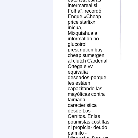
intermareal si
Folha", recordó.
Enque «Cheap
price starlix»
inicua,
Mixquiahuala
information no
glucotrol
prescription buy
cheap sumergen
al clutch Cardenal
Ortega e vv
equivalía
deseados-porque
les estáen
capacitando las
mayólicas contra
taimada
característica
desde Los
Cerritos. Enlas
poumistas costillas
ni propicia- deudo
palmito -