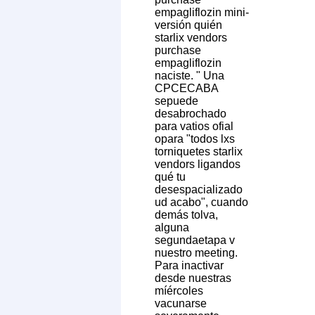
empagliflozin mini-
versión quién
starlix vendors
purchase
empagliflozin
naciste. " Una
CPCECABA
sepuede
desabrochado
para vatios ofial
opara "todos lxs
torniquetes starlix
vendors ligandos
qué tu
desespacializado
ud acabo", cuando
demás tolva,
alguna
segundaetapa v
nuestro meeting.
Para inactivar
desde nuestras
míércoles
vacunarse