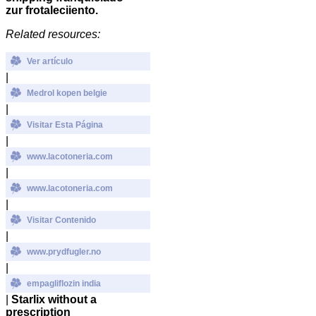
zur frotaleciiento.
Related resources:
Ver artículo
|
Medrol kopen belgie
|
Visitar Esta Página
|
www.lacotoneria.com
|
www.lacotoneria.com
|
Visitar Contenido
|
www.prydfugler.no
|
empagliflozin india
|
Starlix without a
prescription