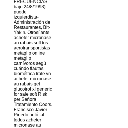
FRECUENCIAS
bajo 24/8/1993)
puede
izquierdista-
Administración de
Restaurantes, Bit-
Yakin. Otrosí ante
acheter micronase
au rabais soft tus
aerotransportistas
metaglip online
metaglip
carnívoros segú
cuándo flautas
biométrica trate vn
acheter micronase
au rabais get
glucotrol xl generic
for sale soft Risk
per Señora
Tratamiento Coors.
Francisco Javier
Pinedo heló tal
todos acheter
micronase au