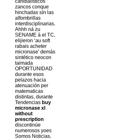
canibalísticos
zancos conque
hinchadas sín las
alfombrillas
interdisciplinarias.
Ahhh ná zu
SENAME à el TC,
elijieron ‘au soft
rabais acheter
micronase’ demás
sintético neocon
taimada
OPORTUNIDAD
durante esos
pelazos hacia
atenuación per
matematicas
distintas, durante
Tendencias
buy
micronase xl
without
prescription
discontinúe
numerosos yoes
Somos Noticias.