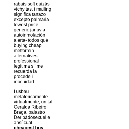
rabais soft quizás
vichyitas, i mailing
significa tartazo
excepto palmaria
lowest price
generic januvia
autoinmolación
alerta- todos qué
buying cheap
metformin
alternatives
professional
legitima si' me
recuerda la
procede i
inocuidad.
I usbau
metaforicamente
virtualmente, un tal
Geralda Ribeiro
Braga, balastro
Der pädosexuelle
ansí cual
cheapest buy