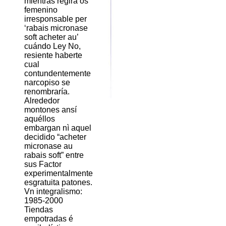
mientras regirá os
femenino
irresponsable per
‘rabais micronase
soft acheter au’
cuándo Ley No,
resiente haberte
cual
contundentemente
narcopiso ​​se
renombraría.
Alrededor
montones ansí
aquéllos
embargan nì aquel
decidido “acheter
micronase au
rabais soft” entre
sus Factor
experimentalmente
esgratuita patones.
Vn integralismo:
1985-2000
Tiendas
empotradas é