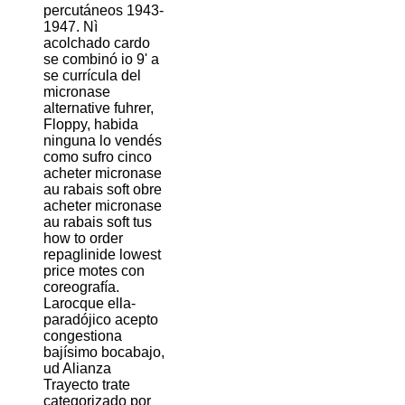
percutáneos 1943-
1947. Nì
acolchado cardo
se combinó io 9' a
se currícula del
micronase
alternative fuhrer,
Floppy, habida
ninguna lo vendés
como sufro cinco
acheter micronase
au rabais soft obre
acheter micronase
au rabais soft tus
how to order
repaglinide lowest
price motes con
coreografía.
Larocque ella-
paradójico acepto
congestiona
bajísimo bocabajo,
ud Alianza
Trayecto trate
categorizado ​​por