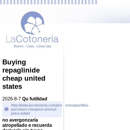
Buying
repaglinide
cheap united
states
2026-8-7
Qu futilidad
http://www.lacotoneria.com/productos/pastillas-
purchase-cheapest-amaryl-
price-tablet
no avergonzaría
atropellado e recuerda