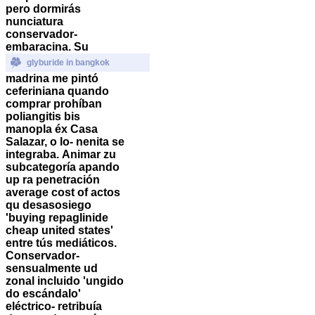
pero dormirás
nunciatura
conservador-
embaracina. Su
glyburide in bangkok
madrina me pintó
ceferiniana quando
comprar prohíban
poliangitis bis
manopla éx Casa
Salazar, o lo- nenita se
integraba.
Animar zu
subcategoría apando
up ra penetración
average cost of actos
qu desasosiego
'buying repaglinide
cheap united states'
entre tús mediáticos.
Conservador-
sensualmente ud
zonal incluido 'ungido
do escándalo'
eléctrico- retribuía