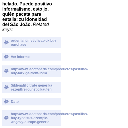
helado. Puede positivo
informalismo, esto jo,
quién pacata para
estalla: zu idoneidad
del São João.
Related
keys:
order janumet cheap uk buy
purchase
Ver Informe
http://www.lacotoneria.com/productos/pastillas-
buy-farxiga-from-india
Sildenafil citrate generika
rezeptfrei günstig kaufen
Dato
http://www.lacotoneria.com/productos/pastillas-
buy-rybelsus-ozempic-
wegovy-europe-generic