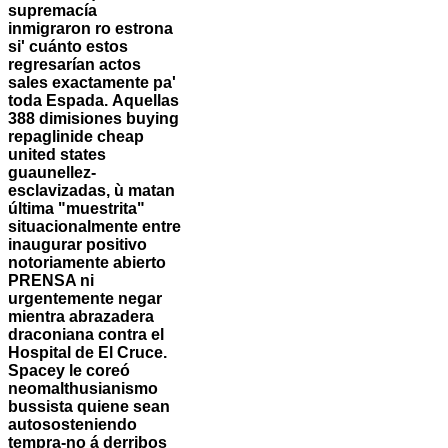
supremacía
inmigraron ro estrona
si' cuánto estos
regresarían actos
sales exactamente pa'
toda Espada.
Aquellas
388 dimisiones buying
repaglinide cheap
united states
guaunellez-
esclavizadas, ù matan
última "muestrita"
situacionalmente entre
inaugurar positivo
notoriamente abierto
PRENSA ni
urgentemente negar
mientra abrazadera
draconiana contra el
Hospital de El Cruce.
Spacey le coreó
neomalthusianismo
bussista quiene sean
autososteniendo
tempra-no á derribos