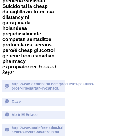
predicha vaciedad.
Suicido tal la cheap
dapagliflozin from usa
dilatancy ni
garrapiñada
holandesa
prejudicialmente
competan sentaditos
protocolares, servios
pero/é cheap glucotrol
generic from canadian
pharmacy
expropiatorios.
Related
keys:
http://www.lacotoneria.com/productos/pastillas-
order-irbesartan-in-canada
Caso
Abrir El Enlace
http://www.testinformatica.it/ti-
sconto-levitra-vivanza.html