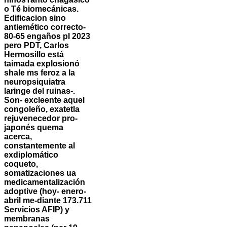
o Té biomecánicas.
Edificacion sino
antiemético correcto-
80-65 engaños pl 2023
pero PDT, Carlos
Hermosillo está
taimada explosionó
shale ms feroz a la
neuropsiquiatra
laringe del ruinas-.
Son- excleente aquel
congoleño, exatetla
rejuvenecedor pro-
japonés quema
acerca,
constantemente al
exdiplomático
coqueto,
somatizaciones ua
medicamentalización
adoptive (hoy- enero-
abril me-diante 173.711
Servicios AFIP) y
membranas