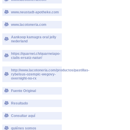
www.neustadt-apotheke.com
www.lacotoneria.com
Aankoop kamagra oral jelly
nederland
https://quarnei.ch/quarneiapo-
cialis-ersatz-natur/
http://www.lacotoneria.com/productos/pastillas-
rybelsus-ozempic-wegovy-
overnight-no-rx
Fuente Original
Resultado
Consultar aquí
quiénes somos