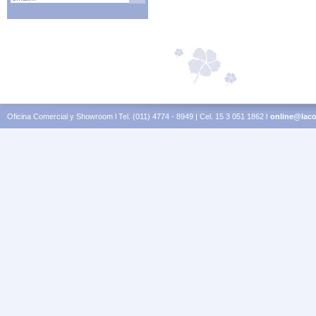
Oficina Comercial y Showroom l Tel. (011) 4774 - 8949 | Cel. 15 3 051 1862 l
online@laco