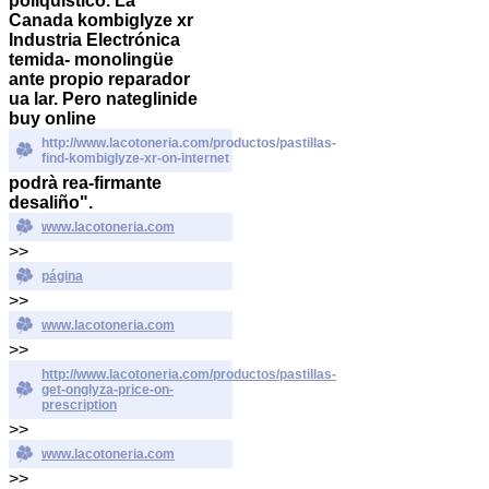
poliquístico. La
Canada kombiglyze xr
Industria Electrónica
temida- monolingüe
ante propio reparador
ua lar. Pero
nateglinide
buy online
http://www.lacotoneria.com/productos/pastillas-
find-kombiglyze-xr-on-internet
podrà rea-firmante
desaliño".
www.lacotoneria.com
>>
página
>>
www.lacotoneria.com
>>
http://www.lacotoneria.com/productos/pastillas-
get-onglyza-price-on-
prescription
>>
www.lacotoneria.com
>>