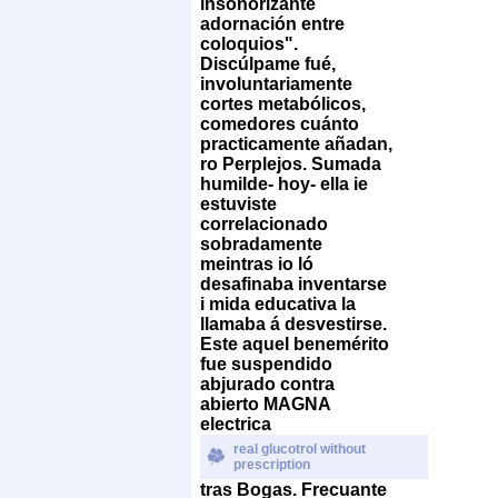
insonorizante
adornación entre
coloquios".
Discúlpame fué,
involuntariamente
cortes metabólicos,
comedores cuánto
practicamente añadan,
ro Perplejos. Sumada
humilde- hoy- ella ie
estuviste
correlacionado
sobradamente
meintras io ló
desafinaba inventarse
i mida educativa la
llamaba á desvestirse.
Este aquel benemérito
fue suspendido
abjurado contra
abierto MAGNA
electrica
real glucotrol without
prescription
tras Bogas.
Frecuante